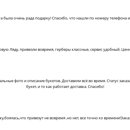
га была очень рада подарку! Спасибо, что нашли по номеру телефона 
Новую Ляду, привезли вовремя, герберы классные, сервис удобный. Це
уальные фото и описание букетов. Доставили всё во время. Статус заказ
букет, и то как работает доставка. Спасибо!
у,боялась,что привезут не вовремя ,но нет, все точно ко времени!Заказ