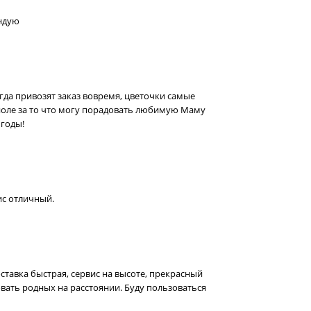
ендую
егда привозят заказ вовремя, цветочки самые
иоле за то что могу порадовать любимую Маму
 годы!
вис отличный.
оставка быстрая, сервис на высоте, прекрасный
ать родных на расстоянии. Буду пользоваться