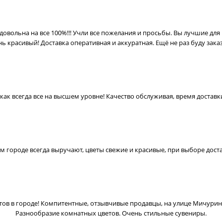
 довольна на все 100%!!! Учли все пожелания и просьбы. Вы лучшие для 
нь красивый! Доставка оперативная и аккуратная. Ещë не раз буду заказ
ак всегда все на высшем уровне! Качество обслуживая, время доставки,
м городе всегда выручают, цветы свежие и красивые, при выборе дост
етов в городе! Компитентные, отзывчивые продавцы, на улице Мичури
Разнообразие комнатных цветов. Очень стильные сувениры.