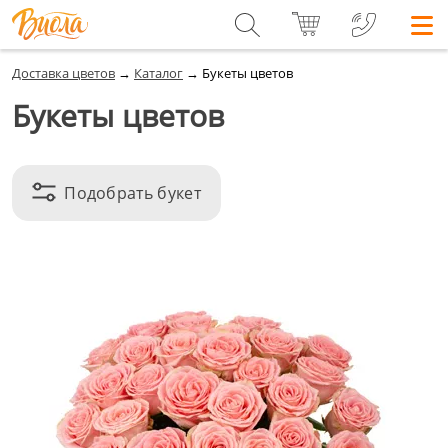
Доставка цветов
→
Каталог
→
Букеты цветов
Букеты цветов
Подобрать букет
Цена
до 1500
от 1500 до 3000
больше 3000
VIP
Кому
Женщине
Мужчине
Ребёнку
Семье
Коллективу