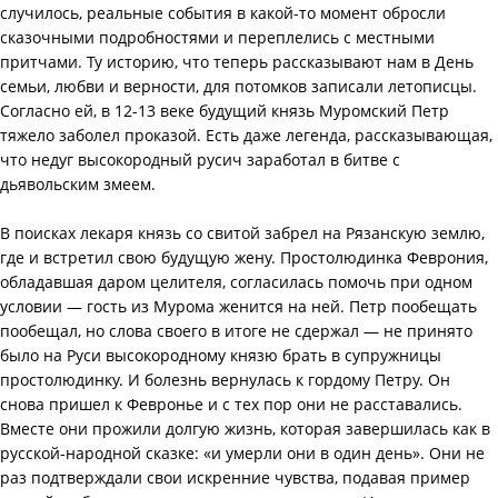
случилось, реальные события в какой-то момент обросли
сказочными подробностями и переплелись с местными
притчами. Ту историю, что теперь рассказывают нам в День
семьи, любви и верности, для потомков записали летописцы.
Согласно ей, в 12-13 веке будущий князь Муромский Петр
тяжело заболел проказой. Есть даже легенда, рассказывающая,
что недуг высокородный русич заработал в битве с
дьявольским змеем.
В поисках лекаря князь со свитой забрел на Рязанскую землю,
где и встретил свою будущую жену. Простолюдинка Феврония,
обладавшая даром целителя, согласилась помочь при одном
условии — гость из Мурома женится на ней. Петр пообещать
пообещал, но слова своего в итоге не сдержал — не принято
было на Руси высокородному князю брать в супружницы
простолюдинку. И болезнь вернулась к гордому Петру. Он
снова пришел к Февронье и с тех пор они не расставались.
Вместе они прожили долгую жизнь, которая завершилась как в
русской-народной сказке: «и умерли они в один день». Они не
раз подтверждали свои искренние чувства, подавая пример