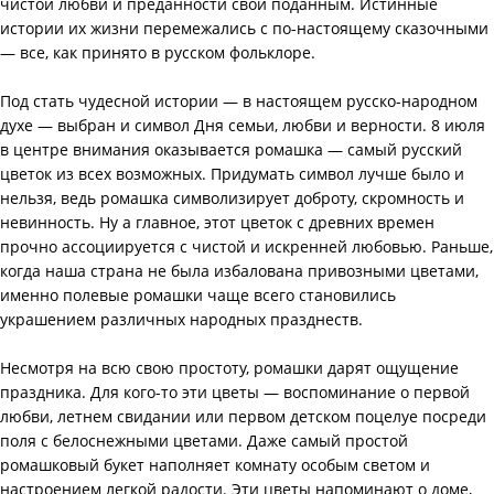
чистой любви и преданности свои поданным. Истинные
истории их жизни перемежались с по-настоящему сказочными
— все, как принято в русском фольклоре.
Под стать чудесной истории — в настоящем русско-народном
духе — выбран и символ Дня семьи, любви и верности. 8 июля
в центре внимания оказывается ромашка — самый русский
цветок из всех возможных. Придумать символ лучше было и
нельзя, ведь ромашка символизирует доброту, скромность и
невинность. Ну а главное, этот цветок с древних времен
прочно ассоциируется с чистой и искренней любовью. Раньше,
когда наша страна не была избалована привозными цветами,
именно полевые ромашки чаще всего становились
украшением различных народных празднеств.
Несмотря на всю свою простоту, ромашки дарят ощущение
праздника. Для кого-то эти цветы — воспоминание о первой
любви, летнем свидании или первом детском поцелуе посреди
поля с белоснежными цветами. Даже самый простой
ромашковый букет наполняет комнату особым светом и
настроением легкой радости. Эти цветы напоминают о доме,